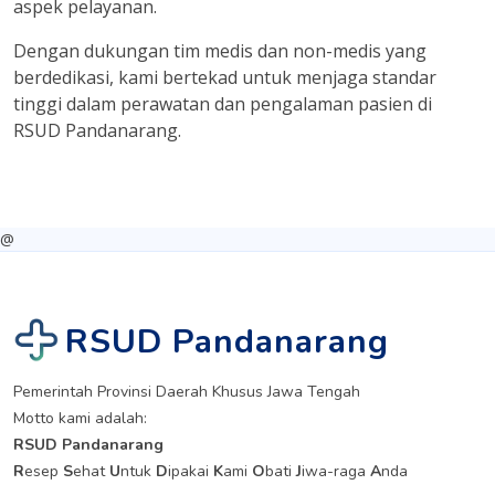
aspek pelayanan.
Dengan dukungan tim medis dan non-medis yang
berdedikasi, kami bertekad untuk menjaga standar
tinggi dalam perawatan dan pengalaman pasien di
RSUD Pandanarang.
@
RSUD Pandanarang
Pemerintah Provinsi Daerah Khusus Jawa Tengah
Motto kami adalah:
RSUD Pandanarang
R
esep
S
ehat
U
ntuk
D
ipakai
K
ami
O
bati
J
iwa-raga
A
nda